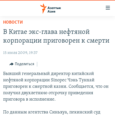
Доступность
ссылок
Вернуться
НОВОСТИ
к
ЦЕНТРАЛЬНАЯ АЗИЯ
В Китае экс-глава нефтяной
основному
НОВОСТИ
КАЗАХСТАН
содержанию
корпорации приговорен к смерти
ВОЙНА В УКРАИНЕ
Вернутся
КЫРГЫЗСТАН
к
15 июля 2009, 19:37
НА ДРУГИХ ЯЗЫКАХ
УЗБЕКИСТАН
главной
Поделиться
ТАДЖИКИСТАН
ҚАЗАҚША
навигации
ПОДПИШИТЕСЬ НА НАС В СОЦСЕТЯХ
Вернутся
Бывший генеральный директор китайской
КЫРГЫЗЧА
к
нефтяной корпорации Sinopec Чэнь Тунхай
ЎЗБЕКЧА
поиску
приговорен к смертной казни. Сообщается, что он
ТОҶИКӢ
Все сайты РСЕ/РС
получил двухлетнюю отсрочку приведения
приговора в исполнение.
TÜRKMENÇE
По данным агентства Синьхуа, пекинский суд