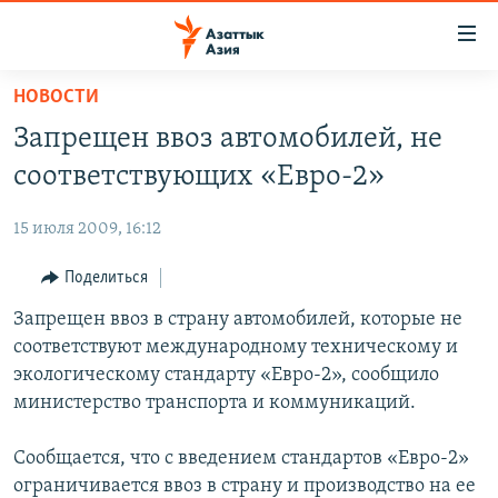
Доступность
ссылок
Вернуться
НОВОСТИ
к
ЦЕНТРАЛЬНАЯ АЗИЯ
Запрещен ввоз автомобилей, не
основному
НОВОСТИ
КАЗАХСТАН
содержанию
соответствующих «Евро-2»
ВОЙНА В УКРАИНЕ
Вернутся
КЫРГЫЗСТАН
к
15 июля 2009, 16:12
НА ДРУГИХ ЯЗЫКАХ
УЗБЕКИСТАН
главной
Поделиться
ТАДЖИКИСТАН
ҚАЗАҚША
навигации
ПОДПИШИТЕСЬ НА НАС В СОЦСЕТЯХ
Вернутся
Запрещен ввоз в страну автомобилей, которые не
КЫРГЫЗЧА
к
соответствуют международному техническому и
ЎЗБЕКЧА
поиску
экологическому стандарту «Евро-2», сообщило
ТОҶИКӢ
Все сайты РСЕ/РС
министерство транспорта и коммуникаций.
TÜRKMENÇE
Сообщается, что с введением стандартов «Евро-2»
ограничивается ввоз в страну и производство на ее