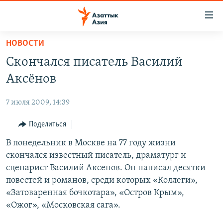
Доступность
ссылок
Вернуться
НОВОСТИ
к
ЦЕНТРАЛЬНАЯ АЗИЯ
Скончался писатель Василий
основному
НОВОСТИ
КАЗАХСТАН
содержанию
Аксёнов
ВОЙНА В УКРАИНЕ
Вернутся
КЫРГЫЗСТАН
к
7 июля 2009, 14:39
НА ДРУГИХ ЯЗЫКАХ
УЗБЕКИСТАН
главной
Поделиться
ТАДЖИКИСТАН
ҚАЗАҚША
навигации
ПОДПИШИТЕСЬ НА НАС В СОЦСЕТЯХ
Вернутся
В понедельник в Москве на 77 году жизни
КЫРГЫЗЧА
к
скончался известный писатель, драматург и
ЎЗБЕКЧА
поиску
сценарист Василий Аксенов. Он написал десятки
ТОҶИКӢ
Все сайты РСЕ/РС
повестей и романов, среди которых «Коллеги»,
«Затоваренная бочкотара», «Остров Крым»,
TÜRKMENÇE
«Ожог», «Московская сага».