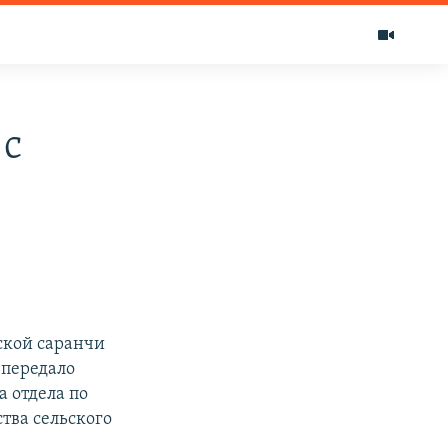
 с
ской саранчи
 передало
а отдела по
тва сельского