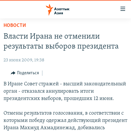
Доступность
ссылок
Вернуться
НОВОСТИ
к
ЦЕНТРАЛЬНАЯ АЗИЯ
Власти Ирана не отменили
основному
НОВОСТИ
КАЗАХСТАН
содержанию
результаты выборов президента
ВОЙНА В УКРАИНЕ
Вернутся
КЫРГЫЗСТАН
к
23 июня 2009, 19:38
НА ДРУГИХ ЯЗЫКАХ
УЗБЕКИСТАН
главной
Поделиться
ТАДЖИКИСТАН
ҚАЗАҚША
навигации
ПОДПИШИТЕСЬ НА НАС В СОЦСЕТЯХ
Вернутся
В Иране Совет стражей - высший законодательный
КЫРГЫЗЧА
к
орган - отказался аннулировать итоги
ЎЗБЕКЧА
поиску
президентских выборов, прошедших 12 июня.
ТОҶИКӢ
Все сайты РСЕ/РС
Отмены результатов голосования, в соответствии с
TÜRKMENÇE
которыми победу одержал действующий президент
Ирана Махмуд Ахмадинежад, добивались