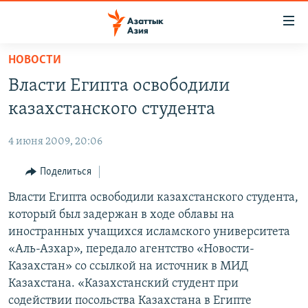
Доступность
ссылок
Вернуться
НОВОСТИ
к
ЦЕНТРАЛЬНАЯ АЗИЯ
Власти Египта освободили
основному
НОВОСТИ
КАЗАХСТАН
содержанию
казахстанского студента
ВОЙНА В УКРАИНЕ
Вернутся
КЫРГЫЗСТАН
к
4 июня 2009, 20:06
НА ДРУГИХ ЯЗЫКАХ
УЗБЕКИСТАН
главной
Поделиться
ТАДЖИКИСТАН
ҚАЗАҚША
навигации
ПОДПИШИТЕСЬ НА НАС В СОЦСЕТЯХ
Вернутся
Власти Египта освободили казахстанского студента,
КЫРГЫЗЧА
к
который был задержан в ходе облавы на
ЎЗБЕКЧА
поиску
иностранных учащихся исламского университета
ТОҶИКӢ
Все сайты РСЕ/РС
«Аль-Азхар», передало агентство «Новости-
Казахстан» со ссылкой на источник в МИД
TÜRKMENÇE
Казахстана. «Казахстанский студент при
содействии посольства Казахстана в Египте