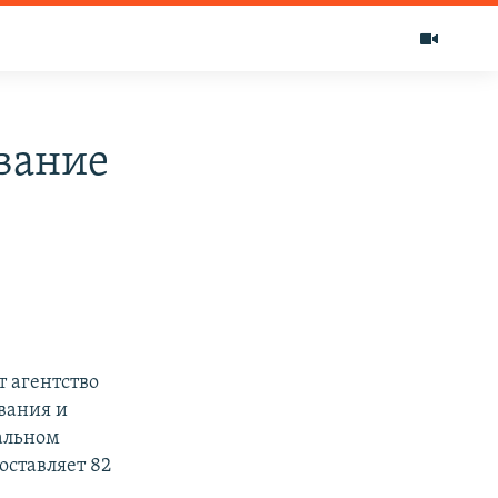
ование
т агентство
вания и
альном
оставляет 82