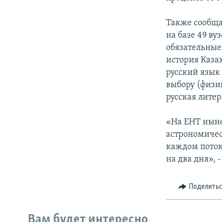
Также сообща
на базе 49 ву
обязательные
история Каза
русский язык
выбору (физик
русская лите
«На ЕНТ ныне 
астрономичес
каждом поток
на два дня», 
Поделить
Вам будет интересно