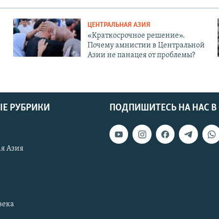
ЦЕНТРАЛЬНАЯ АЗИЯ
«Краткосрочное решение».
Почему амнистии в Центральной
Азии не панацея от проблемы?
Е РУБРИКИ
ПОДПИШИТЕСЬ НА НАС В
я Азия
века