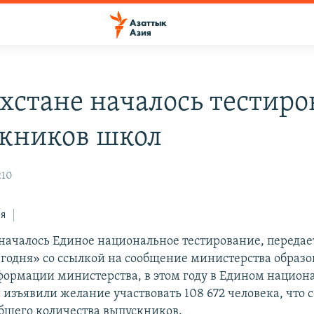
ахстане началось тестир
кников школ
:10
ся
 началось Единое национальное тестирование, передае
егодня» со ссылкой на сообщение министерства образо
формации министерства, в этом году в Едином национ
изъявили желание участвовать 108 672 человека, что с
общего количества выпускников.