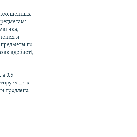
 размещенных
 предметам:
матика,
учения и
 предметы по
зак адебиеті,
а 3,5
стируемых в
ми продлена