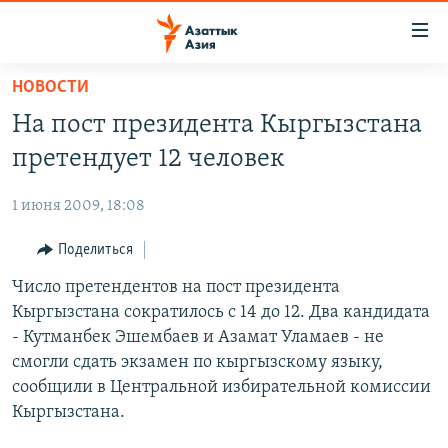
Доступность
ссылок
Вернуться
НОВОСТИ
к
ЦЕНТРАЛЬНАЯ АЗИЯ
На пост президента Кыргызстана
основному
НОВОСТИ
КАЗАХСТАН
содержанию
претендует 12 человек
ВОЙНА В УКРАИНЕ
Вернутся
КЫРГЫЗСТАН
к
1 июня 2009, 18:08
НА ДРУГИХ ЯЗЫКАХ
УЗБЕКИСТАН
главной
Поделиться
ТАДЖИКИСТАН
ҚАЗАҚША
навигации
ПОДПИШИТЕСЬ НА НАС В СОЦСЕТЯХ
Вернутся
Число претендентов на пост президента
КЫРГЫЗЧА
к
Кыргызстана сократилось с 14 до 12. Два кандидата
ЎЗБЕКЧА
поиску
- Кутманбек Эшембаев и Азамат Уламаев - не
ТОҶИКӢ
Все сайты РСЕ/РС
смогли сдать экзамен по кыргызскому языку,
сообщили в Центральной избирательной комиссии
TÜRKMENÇE
Кыргызстана.