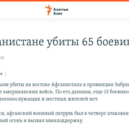
анистане убиты 65 боеви
:41
ся
были убиты на востоке Афганистана в провинции Забуль
 американских войск. По его данным, еще 13 боевико
 военнослужащих и местных жителей нет.
ся, афганский военный патруль был в четверг атакова
ный огонь и вызвал авиаподдержку.