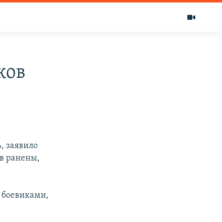
ков
, заявило
в ранены,
н боевиками,