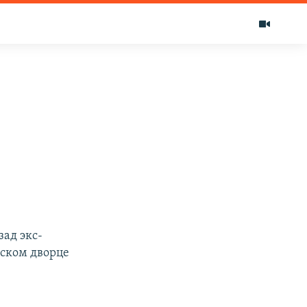
ад экс-
рском дворце