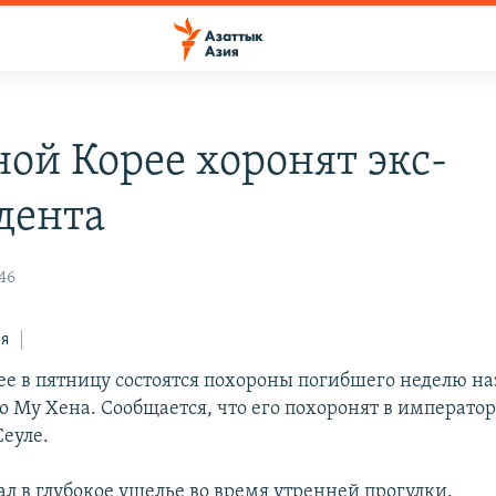
ой Корее хоронят экс-
дента
46
ся
е в пятницу состоятся похороны погибшего неделю наз
о Му Хена. Сообщается, что его похоронят в императо
Сеуле.
ал в глубокое ущелье во время утренней прогулки.