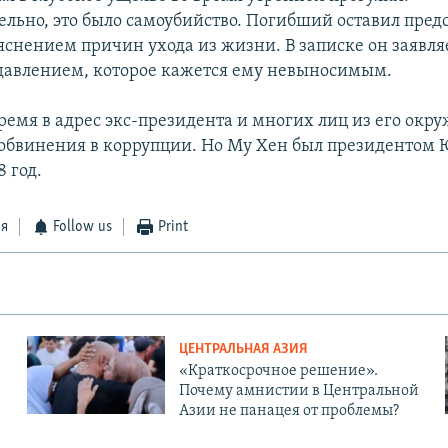
льно, это было самоубийство. Погибший оставил пре
яснением причин ухода из жизни. В записке он заявляе
 давлением, которое кажется ему невыносимым.
время в адрес экс-президента и многих лиц из его окр
обвинения в коррупции. Но Му Хен был президентом
8 год.
ся
Follow us
Print
ЦЕНТРАЛЬНАЯ АЗИЯ
«Краткосрочное решение».
Почему амнистии в Центральной
Азии не панацея от проблемы?