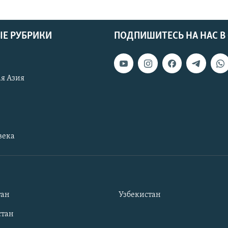
Е РУБРИКИ
ПОДПИШИТЕСЬ НА НАС В
я Азия
века
тан
Узбекистан
тан