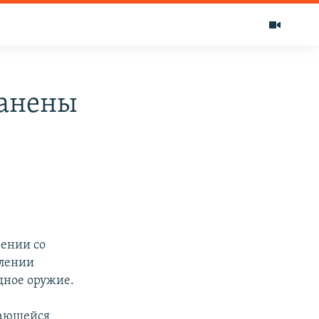
ранены
вении со
влении
дное оружие.
вающейся