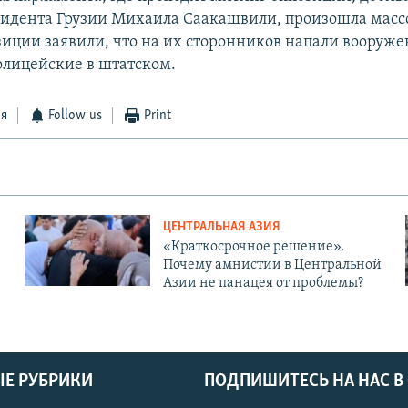
зидента Грузии Михаила Саакашвили, произошла массо
иции заявили, что на их сторонников напали вооруж
лицейские в штатском.
ся
Follow us
Print
ЦЕНТРАЛЬНАЯ АЗИЯ
«Краткосрочное решение».
Почему амнистии в Центральной
Азии не панацея от проблемы?
Е РУБРИКИ
ПОДПИШИТЕСЬ НА НАС В