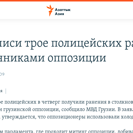
лиси трое полицейских 
нниками оппозиции
:09
ся
ое полицейских в четверг получили ранения в столкно
 грузинской оппозиции, сообщило МВД Грузии. В зая
 утверждается, что оппозиционеры использовали холо
м парламента, где проходит митинг оппозиции, доби