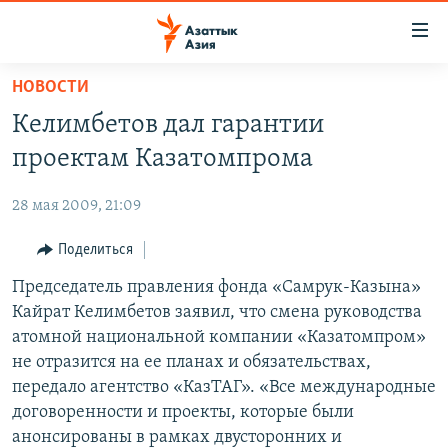
Доступность
ссылок
Вернуться
НОВОСТИ
к
ЦЕНТРАЛЬНАЯ АЗИЯ
Келимбетов дал гарантии
основному
НОВОСТИ
КАЗАХСТАН
содержанию
проектам Казатомпрома
ВОЙНА В УКРАИНЕ
Вернутся
КЫРГЫЗСТАН
к
28 мая 2009, 21:09
НА ДРУГИХ ЯЗЫКАХ
УЗБЕКИСТАН
главной
Поделиться
ТАДЖИКИСТАН
ҚАЗАҚША
навигации
ПОДПИШИТЕСЬ НА НАС В СОЦСЕТЯХ
Вернутся
Председатель правления фонда «Самрук-Казына»
КЫРГЫЗЧА
к
Кайрат Келимбетов заявил, что смена руководства
ЎЗБЕКЧА
поиску
атомной национальной компании «Казатомпром»
ТОҶИКӢ
Все сайты РСЕ/РС
не отразится на ее планах и обязательствах,
передало агентство «КазТАГ». «Все международные
TÜRKMENÇE
договоренности и проекты, которые были
анонсированы в рамках двусторонних и