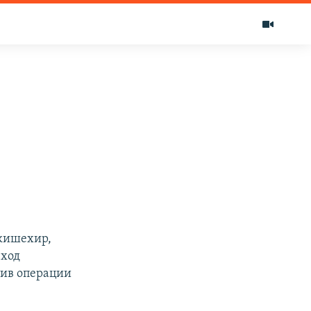
скишехир,
вход
отив операции