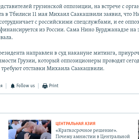
едставителей грузинской оппозиции, на встрече с орг
та в Тбилиси 11 мая Михаил Саакашвили заявил, что Н
сотрудничает с российскими спецслужбами, и ее опп
 финансируется из России. Сама Нино Бурджанадзе на 
вала.
президента направлен в суд накануне митинга, приуро
мости Грузии, который оппозиционеры проводят сегод
 требуют отставки Михаила Саакашвили.
ся
Follow us
Print
ЦЕНТРАЛЬНАЯ АЗИЯ
«Краткосрочное решение».
Почему амнистии в Центральной