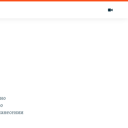
ино
но
 нанесении