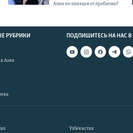
Азии не панацея от проблемы?
Е РУБРИКИ
ПОДПИШИТЕСЬ НА НАС В
я Азия
века
тан
Узбекистан