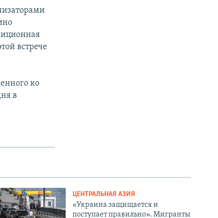
анизаторами
ино
озиционная
этой встрече
ченного ко
ня в
ЦЕНТРАЛЬНАЯ АЗИЯ
«Украина защищается и
поступает правильно». Мигранты