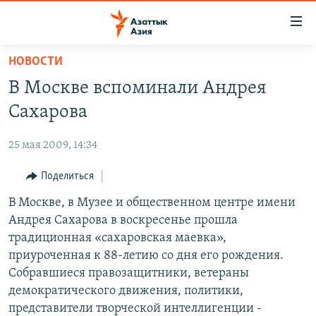
Доступность
ссылок
Вернуться
НОВОСТИ
к
ЦЕНТРАЛЬНАЯ АЗИЯ
В Москве вспоминали Андрея
основному
НОВОСТИ
КАЗАХСТАН
содержанию
Сахарова
ВОЙНА В УКРАИНЕ
Вернутся
КЫРГЫЗСТАН
к
25 мая 2009, 14:34
НА ДРУГИХ ЯЗЫКАХ
УЗБЕКИСТАН
главной
Поделиться
ТАДЖИКИСТАН
ҚАЗАҚША
навигации
ПОДПИШИТЕСЬ НА НАС В СОЦСЕТЯХ
Вернутся
В Москве, в Музее и общественном центре имени
КЫРГЫЗЧА
к
Андрея Сахарова в воскресенье прошла
ЎЗБЕКЧА
поиску
традиционная «сахаровская маевка»,
ТОҶИКӢ
Все сайты РСЕ/РС
приуроченная к 88-летию со дня его рождения.
Собравшиеся правозащитники, ветераны
TÜRKMENÇE
демократического движения, политики,
представители творческой интеллигенции -