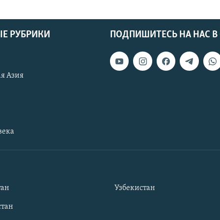
Е РУБРИКИ
ПОДПИШИТЕСЬ НА НАС В
я Азия
века
тан
Узбекистан
тан