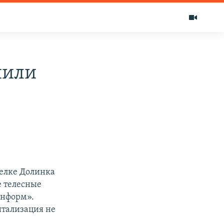
шили
селке Долинка
е телесные
информ».
итализация не