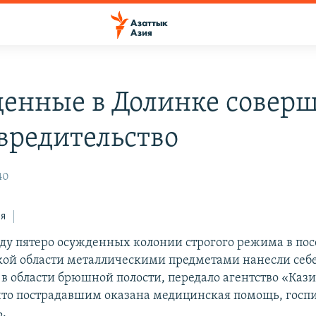
енные в Долинке совер
вредительство
40
ся
еду пятеро осужденных колонии строгого режима в по
ой области металлическими предметами нанесли себ
в области брюшной полости, передало агентство «Каз
что пострадавшим оказана медицинская помощь, госп
ь.