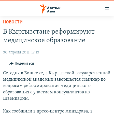
Доступность
ссылок
Вернуться
НОВОСТИ
к
ЦЕНТРАЛЬНАЯ АЗИЯ
В Кыргызстане реформируют
основному
НОВОСТИ
КАЗАХСТАН
содержанию
медицинское образование
ВОЙНА В УКРАИНЕ
Вернутся
КЫРГЫЗСТАН
к
30 апреля 2011, 17:13
НА ДРУГИХ ЯЗЫКАХ
УЗБЕКИСТАН
главной
Поделиться
ТАДЖИКИСТАН
ҚАЗАҚША
навигации
ПОДПИШИТЕСЬ НА НАС В СОЦСЕТЯХ
Вернутся
Сегодня в Бишкеке, в Кыргызской государственной
КЫРГЫЗЧА
к
медицинской академии завершается семинар по
ЎЗБЕКЧА
поиску
вопросам реформирования медицинского
ТОҶИКӢ
Все сайты РСЕ/РС
образования с участием консультантов из
Швейцарии.
TÜRKMENÇE
Как сообщили в пресс-центре минздрава, в