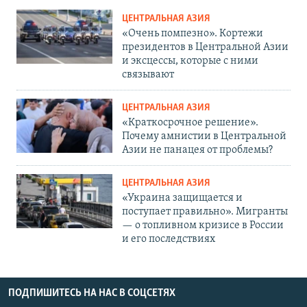
ЦЕНТРАЛЬНАЯ АЗИЯ
«Очень помпезно». Кортежи
президентов в Центральной Азии
и эксцессы, которые с ними
связывают
ЦЕНТРАЛЬНАЯ АЗИЯ
«Краткосрочное решение».
Почему амнистии в Центральной
Азии не панацея от проблемы?
ЦЕНТРАЛЬНАЯ АЗИЯ
«Украина защищается и
поступает правильно». Мигранты
— о топливном кризисе в России
и его последствиях
ПОДПИШИТЕСЬ НА НАС В СОЦСЕТЯХ