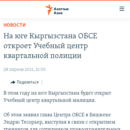
Доступность
ссылок
Вернуться
НОВОСТИ
к
ЦЕНТРАЛЬНАЯ АЗИЯ
На юге Кыргызстана ОБСЕ
основному
НОВОСТИ
КАЗАХСТАН
содержанию
откроет Учебный центр
ВОЙНА В УКРАИНЕ
Вернутся
КЫРГЫЗСТАН
квартальной полиции
к
НА ДРУГИХ ЯЗЫКАХ
УЗБЕКИСТАН
главной
28 апреля 2011, 21:30
ТАДЖИКИСТАН
ҚАЗАҚША
навигации
ПОДПИШИТЕСЬ НА НАС В СОЦСЕТЯХ
Вернутся
Поделиться
КЫРГЫЗЧА
к
В этом году на юге Кыргызстана будет открыт
ЎЗБЕКЧА
поиску
Учебный центр квартальной милиции.
ТОҶИКӢ
Все сайты РСЕ/РС
Об этом заявил глава Центра ОБСЕ в Бишкеке
TÜRKMENÇE
Эндрю Тесорьер, выступая в связи с открытием
тренингов для сотрудников правоохранительных