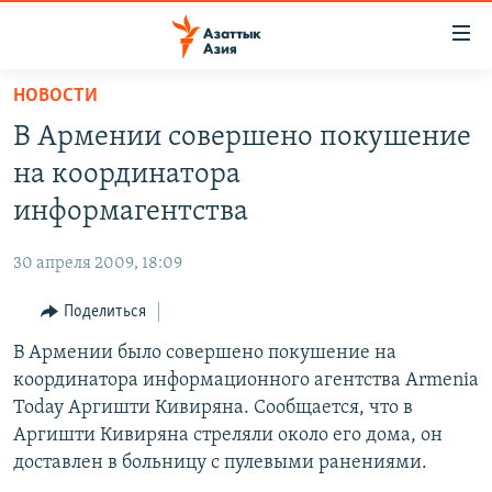
Доступность
ссылок
Вернуться
НОВОСТИ
к
ЦЕНТРАЛЬНАЯ АЗИЯ
В Армении совершено покушение
основному
НОВОСТИ
КАЗАХСТАН
содержанию
на координатора
ВОЙНА В УКРАИНЕ
Вернутся
КЫРГЫЗСТАН
информагентства
к
НА ДРУГИХ ЯЗЫКАХ
УЗБЕКИСТАН
главной
30 апреля 2009, 18:09
ТАДЖИКИСТАН
ҚАЗАҚША
навигации
ПОДПИШИТЕСЬ НА НАС В СОЦСЕТЯХ
Вернутся
Поделиться
КЫРГЫЗЧА
к
В Армении было совершено покушение на
ЎЗБЕКЧА
поиску
координатора информационного агентства Armenia
ТОҶИКӢ
Все сайты РСЕ/РС
Today Аргишти Кивиряна. Сообщается, что в
Аргишти Кивиряна стреляли около его дома, он
TÜRKMENÇE
доставлен в больницу с пулевыми ранениями.