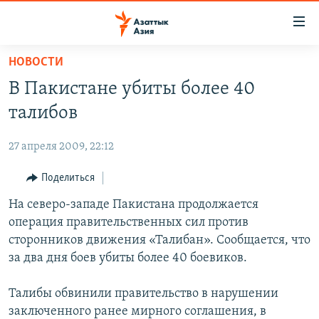
Доступность
ссылок
Вернуться
НОВОСТИ
к
ЦЕНТРАЛЬНАЯ АЗИЯ
В Пакистане убиты более 40
основному
НОВОСТИ
КАЗАХСТАН
содержанию
талибов
ВОЙНА В УКРАИНЕ
Вернутся
КЫРГЫЗСТАН
к
27 апреля 2009, 22:12
НА ДРУГИХ ЯЗЫКАХ
УЗБЕКИСТАН
главной
Поделиться
ТАДЖИКИСТАН
ҚАЗАҚША
навигации
ПОДПИШИТЕСЬ НА НАС В СОЦСЕТЯХ
Вернутся
На северо-западе Пакистана продолжается
КЫРГЫЗЧА
к
операция правительственных сил против
ЎЗБЕКЧА
поиску
сторонников движения «Талибан». Сообщается, что
ТОҶИКӢ
Все сайты РСЕ/РС
за два дня боев убиты более 40 боевиков.
TÜRKMENÇE
Талибы обвинили правительство в нарушении
заключенного ранее мирного соглашения, в