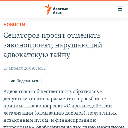
Доступность
ссылок
Вернуться
НОВОСТИ
к
ЦЕНТРАЛЬНАЯ АЗИЯ
Сенаторов просят отменить
основному
НОВОСТИ
КАЗАХСТАН
содержанию
законопроект, нарушающий
ВОЙНА В УКРАИНЕ
Вернутся
КЫРГЫЗСТАН
адвокатскую тайну
к
НА ДРУГИХ ЯЗЫКАХ
УЗБЕКИСТАН
главной
27 апреля 2009, 16:52
ТАДЖИКИСТАН
ҚАЗАҚША
навигации
ПОДПИШИТЕСЬ НА НАС В СОЦСЕТЯХ
Вернутся
Поделиться
КЫРГЫЗЧА
к
Адвокатская общественность обратилась к
ЎЗБЕКЧА
поиску
депутатам сената парламента с просьбой не
ТОҶИКӢ
Все сайты РСЕ/РС
принимать законопроект «О противодействии
легализации (отмыванию доходов), полученных
TÜRKMENÇE
незаконным путем, и финансированию
терроризма», одобренный не так давно мажилисом