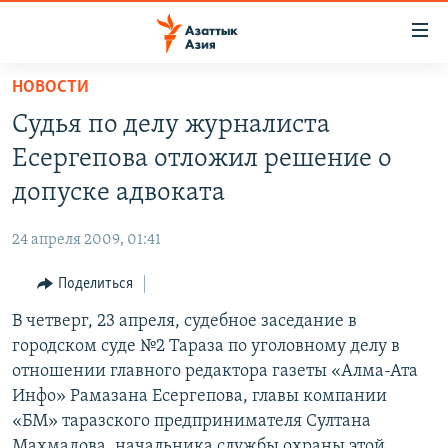
Доступность
ссылок
Вернуться
НОВОСТИ
к
ЦЕНТРАЛЬНАЯ АЗИЯ
Судья по делу журналиста
основному
НОВОСТИ
КАЗАХСТАН
содержанию
Есергепова отложил решение о
ВОЙНА В УКРАИНЕ
Вернутся
КЫРГЫЗСТАН
допуске адвоката
к
НА ДРУГИХ ЯЗЫКАХ
УЗБЕКИСТАН
главной
24 апреля 2009, 01:41
ТАДЖИКИСТАН
ҚАЗАҚША
навигации
ПОДПИШИТЕСЬ НА НАС В СОЦСЕТЯХ
Вернутся
Поделиться
КЫРГЫЗЧА
к
В четверг, 23 апреля, судебное заседание в
ЎЗБЕКЧА
поиску
городском суде №2 Тараза по уголовному делу в
ТОҶИКӢ
Все сайты РСЕ/РС
отношении главного редактора газеты «Алма-Ата
Инфо» Рамазана Есергепова, главы компании
TÜRKMENÇE
«БМ» таразского предпринимателя Султана
Махмадова, начальника службы охраны этой