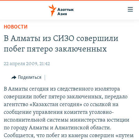
Доступность
ссылок
Вернуться
НОВОСТИ
к
ЦЕНТРАЛЬНАЯ АЗИЯ
В Алматы из СИЗО совершили
основному
НОВОСТИ
КАЗАХСТАН
содержанию
побег пятеро заключенных
ВОЙНА В УКРАИНЕ
Вернутся
КЫРГЫЗСТАН
к
22 апреля 2009, 21:42
НА ДРУГИХ ЯЗЫКАХ
УЗБЕКИСТАН
главной
Поделиться
ТАДЖИКИСТАН
ҚАЗАҚША
навигации
ПОДПИШИТЕСЬ НА НАС В СОЦСЕТЯХ
Вернутся
В Алматы сегодня из следственного изолятора
КЫРГЫЗЧА
к
совершили побег пятеро заключенных, передало
ЎЗБЕКЧА
поиску
агентство «Казахстан сегодня» со ссылкой на
ТОҶИКӢ
Все сайты РСЕ/РС
сообщение управления комитета уголовно-
исполнительной системы министерства юстиции
TÜRKMENÇE
по городу Алматы и Алматинской области.
Сообщается, что побег из камеры совершен «путем