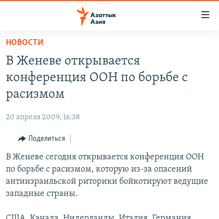
Доступность
ссылок
Вернуться
НОВОСТИ
к
ЦЕНТРАЛЬНАЯ АЗИЯ
В Женеве открывается
основному
НОВОСТИ
КАЗАХСТАН
содержанию
конференция ООН по борьбе с
ВОЙНА В УКРАИНЕ
Вернутся
КЫРГЫЗСТАН
расизмом
к
НА ДРУГИХ ЯЗЫКАХ
УЗБЕКИСТАН
главной
20 апреля 2009, 16:38
ТАДЖИКИСТАН
ҚАЗАҚША
навигации
ПОДПИШИТЕСЬ НА НАС В СОЦСЕТЯХ
Вернутся
Поделиться
КЫРГЫЗЧА
к
В Женеве сегодня открывается конференция ООН
ЎЗБЕКЧА
поиску
по борьбе с расизмом, которую из-за опасений
ТОҶИКӢ
Все сайты РСЕ/РС
антиизраильской риторики бойкотируют ведущие
западные страны.
TÜRKMENÇE
США, Канада, Нидерланды, Италия, Германия,