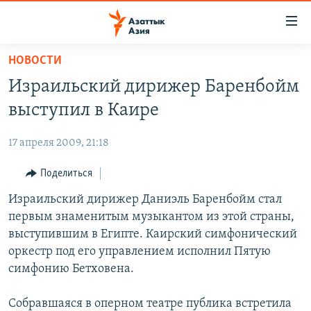
Доступность
ссылок
Вернуться
НОВОСТИ
к
ЦЕНТРАЛЬНАЯ АЗИЯ
Израильский дирижер Баренбойм
основному
НОВОСТИ
КАЗАХСТАН
содержанию
выступил в Каире
ВОЙНА В УКРАИНЕ
Вернутся
КЫРГЫЗСТАН
к
17 апреля 2009, 21:18
НА ДРУГИХ ЯЗЫКАХ
УЗБЕКИСТАН
главной
Поделиться
ТАДЖИКИСТАН
ҚАЗАҚША
навигации
ПОДПИШИТЕСЬ НА НАС В СОЦСЕТЯХ
Вернутся
Израильский дирижер Даниэль Баренбойм стал
КЫРГЫЗЧА
к
первым знаменитым музыкантом из этой страны,
ЎЗБЕКЧА
поиску
выступившим в Египте. Каирский симфонический
ТОҶИКӢ
Все сайты РСЕ/РС
оркестр под его управлением исполнил Пятую
симфонию Бетховена.
TÜRKMENÇE
Собравшаяся в оперном театре публика встретила