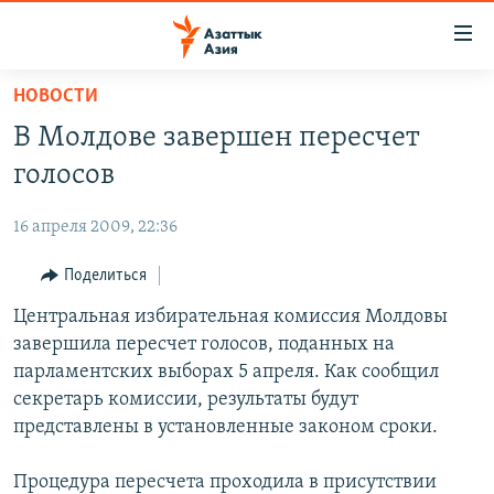
Доступность
ссылок
Вернуться
НОВОСТИ
к
ЦЕНТРАЛЬНАЯ АЗИЯ
В Молдове завершен пересчет
основному
НОВОСТИ
КАЗАХСТАН
содержанию
голосов
ВОЙНА В УКРАИНЕ
Вернутся
КЫРГЫЗСТАН
к
16 апреля 2009, 22:36
НА ДРУГИХ ЯЗЫКАХ
УЗБЕКИСТАН
главной
Поделиться
ТАДЖИКИСТАН
ҚАЗАҚША
навигации
ПОДПИШИТЕСЬ НА НАС В СОЦСЕТЯХ
Вернутся
Центральная избирательная комиссия Молдовы
КЫРГЫЗЧА
к
завершила пересчет голосов, поданных на
ЎЗБЕКЧА
поиску
парламентских выборах 5 апреля. Как сообщил
ТОҶИКӢ
Все сайты РСЕ/РС
секретарь комиссии, результаты будут
представлены в установленные законом сроки.
TÜRKMENÇE
Процедура пересчета проходила в присутствии