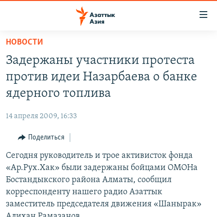
Доступность
ссылок
Вернуться
НОВОСТИ
к
ЦЕНТРАЛЬНАЯ АЗИЯ
Задержаны участники протеста
основному
НОВОСТИ
КАЗАХСТАН
содержанию
против идеи Назарбаева о банке
ВОЙНА В УКРАИНЕ
Вернутся
КЫРГЫЗСТАН
ядерного топлива
к
НА ДРУГИХ ЯЗЫКАХ
УЗБЕКИСТАН
главной
14 апреля 2009, 16:33
ТАДЖИКИСТАН
ҚАЗАҚША
навигации
ПОДПИШИТЕСЬ НА НАС В СОЦСЕТЯХ
Вернутся
Поделиться
КЫРГЫЗЧА
к
Сегодня руководитель и трое активисток фонда
ЎЗБЕКЧА
поиску
«Ар.Рух.Хак» были задержаны бойцами ОМОНа
ТОҶИКӢ
Все сайты РСЕ/РС
Бостандыкского района Алматы, сообщил
корреспонденту нашего радио Азаттык
TÜRKMENÇE
заместитель председателя движения «Шанырак»
Алихан Рамазанов.