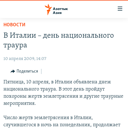
Доступность
ссылок
Вернуться
НОВОСТИ
к
ЦЕНТРАЛЬНАЯ АЗИЯ
В Италии – день национального
основному
НОВОСТИ
КАЗАХСТАН
содержанию
траура
ВОЙНА В УКРАИНЕ
Вернутся
КЫРГЫЗСТАН
к
10 апреля 2009, 14:07
НА ДРУГИХ ЯЗЫКАХ
УЗБЕКИСТАН
главной
Поделиться
ТАДЖИКИСТАН
ҚАЗАҚША
навигации
ПОДПИШИТЕСЬ НА НАС В СОЦСЕТЯХ
Вернутся
Пятница, 10 апреля, в Италии объявлена днем
КЫРГЫЗЧА
к
национального траура. В этот день пройдут
ЎЗБЕКЧА
поиску
похороны жертв землетрясения и другие траурные
ТОҶИКӢ
Все сайты РСЕ/РС
мероприятия.
TÜRKMENÇE
Число жертв землетрясения в Италии,
случившегося в ночь на понедельник, продолжает