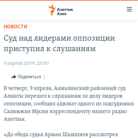
Доступность
ссылок
Вернуться
НОВОСТИ
к
ЦЕНТРАЛЬНАЯ АЗИЯ
Cуд над лидерами оппозиции
основному
НОВОСТИ
КАЗАХСТАН
содержанию
приступил к слушаниям
ВОЙНА В УКРАИНЕ
Вернутся
КЫРГЫЗСТАН
к
9 апреля 2009, 23:00
НА ДРУГИХ ЯЗЫКАХ
УЗБЕКИСТАН
главной
Поделиться
ТАДЖИКИСТАН
ҚАЗАҚША
навигации
ПОДПИШИТЕСЬ НА НАС В СОЦСЕТЯХ
Вернутся
В четверг, 9 апреля, Алмалинский районный суд
КЫРГЫЗЧА
к
Алматы перешел к слушаниям по делу лидеров
ЎЗБЕКЧА
поиску
оппозиции, сообщил адвокат одного из подсудимых
ТОҶИКӢ
Все сайты РСЕ/РС
Салимжан Мусин корреспонденту нашего радио
Азаттык.
TÜRKMENÇE
«До обеда судья Арман Шамшиев рассмотрел