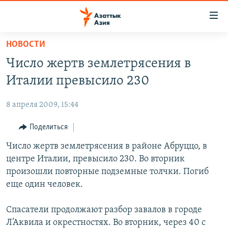
Доступность
ссылок
Вернуться
НОВОСТИ
к
ЦЕНТРАЛЬНАЯ АЗИЯ
Число жертв землетрясения в
основному
НОВОСТИ
КАЗАХСТАН
содержанию
Италии превысило 230
ВОЙНА В УКРАИНЕ
Вернутся
КЫРГЫЗСТАН
к
8 апреля 2009, 15:44
НА ДРУГИХ ЯЗЫКАХ
УЗБЕКИСТАН
главной
Поделиться
ТАДЖИКИСТАН
ҚАЗАҚША
навигации
ПОДПИШИТЕСЬ НА НАС В СОЦСЕТЯХ
Вернутся
Число жертв землетрясения в районе Абруццо, в
КЫРГЫЗЧА
к
центре Италии, превысило 230. Во вторник
ЎЗБЕКЧА
поиску
произошли повторные подземные толчки. Погиб
ТОҶИКӢ
Все сайты РСЕ/РС
еще один человек.
TÜRKMENÇE
Спасатели продолжают разбор завалов в городе
Л’Аквила и окрестностях. Во вторник, через 40 с