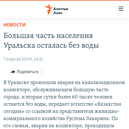
Доступность
ссылок
Вернуться
НОВОСТИ
к
ЦЕНТРАЛЬНАЯ АЗИЯ
Большая часть населения
основному
НОВОСТИ
КАЗАХСТАН
содержанию
Уральска осталась без воды
ВОЙНА В УКРАИНЕ
Вернутся
КЫРГЫЗСТАН
к
7 апреля 2009, 14:21
НА ДРУГИХ ЯЗЫКАХ
УЗБЕКИСТАН
главной
Поделиться
ТАДЖИКИСТАН
ҚАЗАҚША
навигации
ПОДПИШИТЕСЬ НА НАС В СОЦСЕТЯХ
Вернутся
В Уральске произошла авария на канализационном
КЫРГЫЗЧА
к
коллекторе, обслуживающем большую часть
ЎЗБЕКЧА
поиску
города, и вторые сутки более 60 тысяч человек
ТОҶИКӢ
Все сайты РСЕ/РС
остаются без воды, передает агентство «Казахстан
сегодня» со ссылкой на представителя жилищно-
TÜRKMENÇE
коммунального хозяйства Рустема Закарина. По
его словам, авария на коллекторе, проходящем