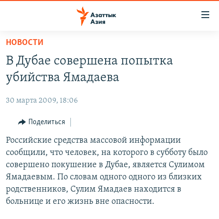
Доступность
ссылок
Вернуться
НОВОСТИ
к
ЦЕНТРАЛЬНАЯ АЗИЯ
В Дубае совершена попытка
основному
НОВОСТИ
КАЗАХСТАН
содержанию
убийства Ямадаева
ВОЙНА В УКРАИНЕ
Вернутся
КЫРГЫЗСТАН
к
30 марта 2009, 18:06
НА ДРУГИХ ЯЗЫКАХ
УЗБЕКИСТАН
главной
Поделиться
ТАДЖИКИСТАН
ҚАЗАҚША
навигации
ПОДПИШИТЕСЬ НА НАС В СОЦСЕТЯХ
Вернутся
Российские средства массовой информации
КЫРГЫЗЧА
к
сообщили, что человек, на которого в субботу было
ЎЗБЕКЧА
поиску
совершено покушение в Дубае, является Сулимом
ТОҶИКӢ
Все сайты РСЕ/РС
Ямадаевым. По словам одного одного из близких
родственников, Сулим Ямадаев находится в
TÜRKMENÇE
больнице и его жизнь вне опасности.