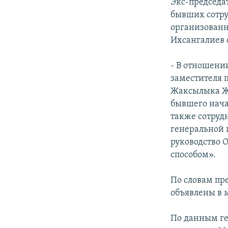
Экс-председа
бывших сотру
организованн
Ихсангалиев 
- В отношени
заместителя 
Жаксылыка Жа
бывшего нача
также сотруд
генеральной 
руководство 
способом».
По словам пр
объявлены в 
По данным ге