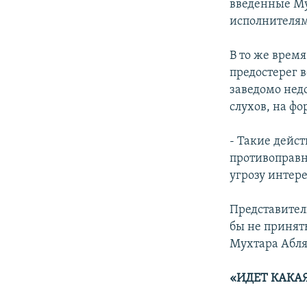
введенные Му
исполнителям
В то же врем
предостерег 
заведомо нед
слухов, на ф
- Такие дейс
противоправн
угрозу интере
Представител
бы не принят
Мухтара Абля
«ИДЕТ КАКА