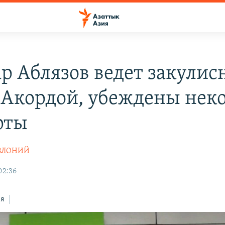
р Аблязов ведет закули
с Акордой, убеждены нек
рты
АВЛОНИЙ
02:36
ся