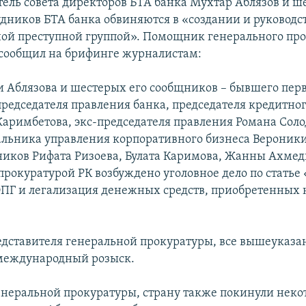
тель совета директоров БТА банка Мухтар Аблязов и ш
дников БТА банка обвиняются в «создании и руководс
ой преступной группой». Помощник генерального пр
сообщил на брифинге журналистам:
и Аблязова и шестерых его сообщников – бывшего пер
председателя правления банка, председателя кредитно
римбетова, экс-председателя правления Романа Соло
льника управления корпоративного бизнеса Вероники
ников Рифата Ризоева, Булата Каримова, Жанны Ахмед
прокуратурой РК возбуждено уголовное дело по статье 
ОПГ и легализация денежных средств, приобретенных
едставителя генеральной прокуратуры, все вышеуказа
международный розыск.
неральной прокуратуры, страну также покинули неко