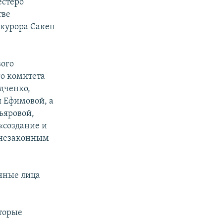
естеро
тве
окурора Сакен
вого
го комитета
дченко,
 Ефимовой, а
ьяровой,
«создание и
 незаконным
нные лица
торые