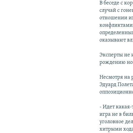
В беседе с к
случай с гон
отношении их
конфликтами 
определенным
оказывают вл
Эксперты не 
рождению нов
Несмотря на 
Эдуард Полета
оппозиционно
- Идет какая-
игра не в би
уголовное де
хитрыми ходам