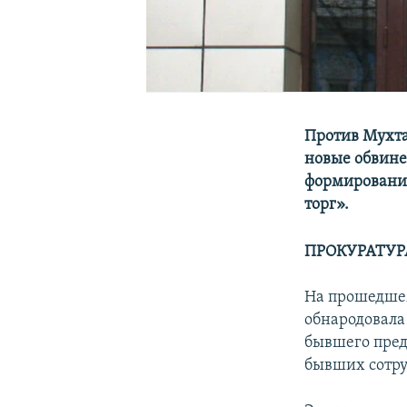
Против Мухта
новые обвине
формирования
торг».
ПРОКУРАТУР
На прошедшем
обнародовала
бывшего пред
бывших сотру