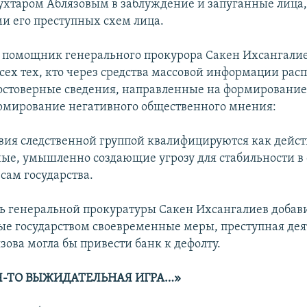
хтаром Аблязовым в заблуждение и запуганные лица,
и его преступных схем лица.
я помощник генерального прокурора Сакен Ихсангали
всех тех, кто через средства массовой информации рас
остоверные сведения, направленные на формировани
ормирование негативного общественного мнения:
твия следственной группой квалифицируются как дейс
ые, умышленно создающие угрозу для стабильности в 
сам государства.
ь генеральной прокуратуры Сакен Ихсангалиев добавил
ые государством своевременные меры, преступная дея
зова могла бы привести банк к дефолту.
Я-ТО ВЫЖИДАТЕЛЬНАЯ ИГРА…»