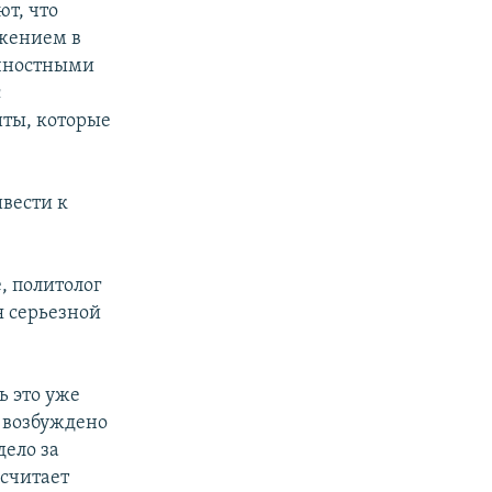
ют, что
ижением в
ичностными
с
ты, которые
вести к
, политолог
я серьезной
ь это уже
, возбуждено
дело за
 считает