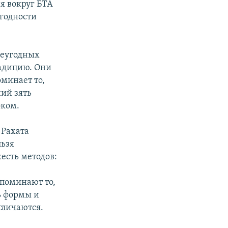
я вокруг БТА
угодности
неугодных
радицию. Они
оминает то,
ший зять
оком.
 Рахата
льзя
есть методов:
апоминают то,
ь формы и
тличаются.