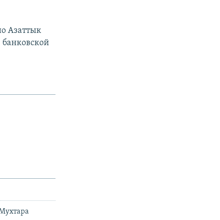
ио Азаттык
в банковской
 Мухтара