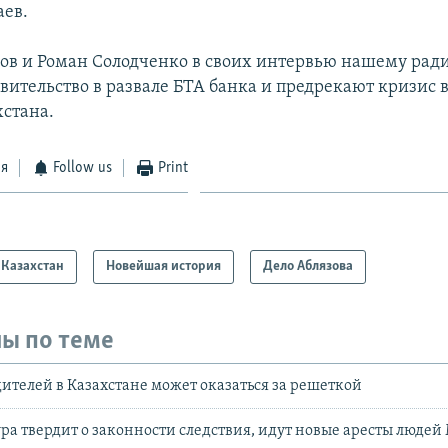
аев.
ов и Роман Солодченко в своих интервью нашему рад
вительство в развале БТА банка и предрекают кризис 
хстана.
ся
Follow us
Print
Казахстан
Новейшая история
Дело Аблязова
ы по теме
ителей в Казахстане может оказаться за решеткой
ра твердит о законности следствия, идут новые аресты людей