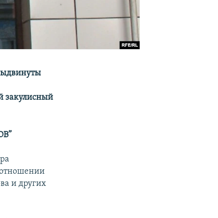
 выдвинуты
ий закулисный
ОВ”
ура
в отношении
ва и других