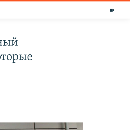
сный
оторые