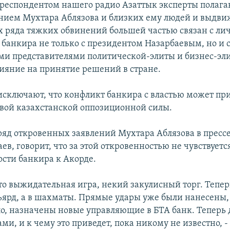
орреспондентом нашего радио Азаттык эксперты полага
ением Мухтара Аблязова и близких ему людей и выдв
 ряда тяжких обвинений большей частью связан с л
банкира не только с президентом Назарбаевым, но и 
и представителями политической-элиты и бизнес-эли
ияние на принятие решений в стране.
исключают, что конфликт банкира с властью может при
ой казахстанской оппозиционной силы.
ряд откровенных заявлений Мухтара Аблязова в прессе
ев, говорит, что за этой откровенностью не чувствуетс
сти банкира к Акорде.
то выжидательная игра, некий закулисный торг. Тепер
льярд, а в шахматы. Прямые удары уже были нанесены
ло, назначены новые управляющие в БТА банк. Теперь 
и, и к чему это приведет, пока никому не известно, -