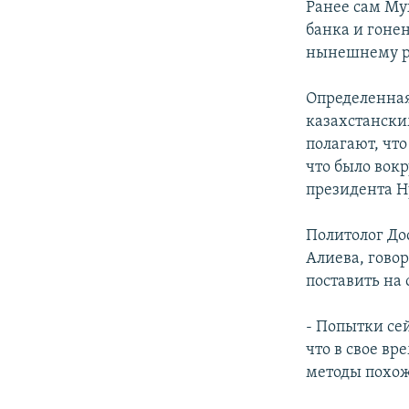
Ранее сам Му
банка и гоне
нынешнему р
Определенная
казахстански
полагают, что
что было вокр
президента Н
Политолог До
Алиева, говор
поставить на
- Попытки се
что в свое вр
методы похож