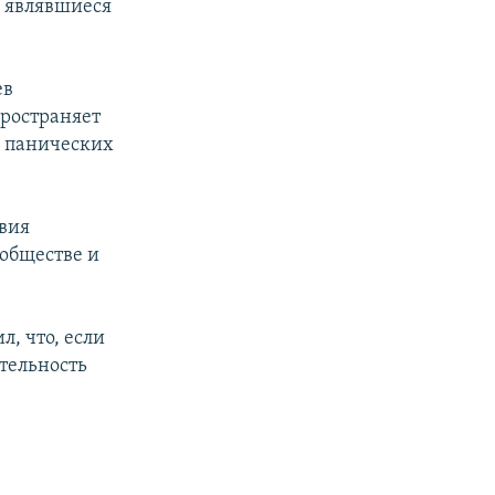
 являвшиеся
ев
пространяет
е панических
твия
обществе и
, что, если
тельность