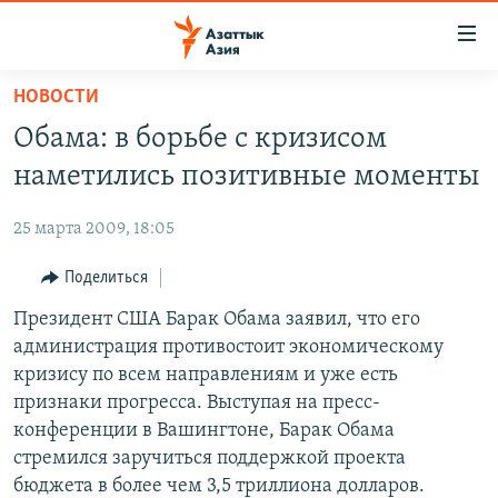
Доступность
ссылок
Вернуться
НОВОСТИ
к
ЦЕНТРАЛЬНАЯ АЗИЯ
Обама: в борьбе с кризисом
основному
НОВОСТИ
КАЗАХСТАН
содержанию
наметились позитивные моменты
ВОЙНА В УКРАИНЕ
Вернутся
КЫРГЫЗСТАН
к
25 марта 2009, 18:05
НА ДРУГИХ ЯЗЫКАХ
УЗБЕКИСТАН
главной
Поделиться
ТАДЖИКИСТАН
ҚАЗАҚША
навигации
ПОДПИШИТЕСЬ НА НАС В СОЦСЕТЯХ
Вернутся
Президент США Барак Обама заявил, что его
КЫРГЫЗЧА
к
администрация противостоит экономическому
ЎЗБЕКЧА
поиску
кризису по всем направлениям и уже есть
ТОҶИКӢ
Все сайты РСЕ/РС
признаки прогресса. Выступая на пресс-
конференции в Вашингтоне, Барак Обама
TÜRKMENÇE
стремился заручиться поддержкой проекта
бюджета в более чем 3,5 триллиона долларов.