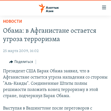
Доступность
ссылок
Вернуться
НОВОСТИ
к
ЦЕНТРАЛЬНАЯ АЗИЯ
Обама: в Афганистане остается
основному
НОВОСТИ
КАЗАХСТАН
содержанию
угроза терроризма
ВОЙНА В УКРАИНЕ
Вернутся
КЫРГЫЗСТАН
к
25 марта 2009, 16:02
НА ДРУГИХ ЯЗЫКАХ
УЗБЕКИСТАН
главной
Поделиться
ТАДЖИКИСТАН
ҚАЗАҚША
навигации
ПОДПИШИТЕСЬ НА НАС В СОЦСЕТЯХ
Вернутся
Президент США Барак Обама заявил, что в
КЫРГЫЗЧА
к
Афганистане остается угроза нападения со стороны
ЎЗБЕКЧА
поиску
"Аль-Каиды". Соединенные Штаты полны
ТОҶИКӢ
Все сайты РСЕ/РС
решимости положить конец терроризму в этой
стране, подчеркнул Барак Обама.
TÜRKMENÇE
Выступая в Вашингтоне после переговоров с