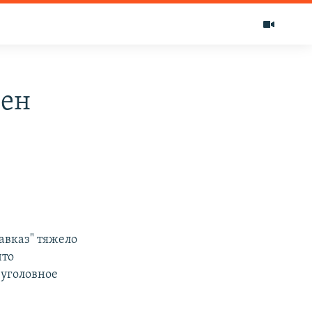
нен
Кавказ" тяжело
что
 уголовное