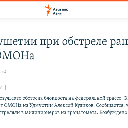
ушетии при обстреле ра
 ОМОНа
:52
ся
езультате обстрела блокпоста на федеральной трассе "
т ОМОНа из Удмуртии Алексей Куликов. Сообщается, 
стреляли в милиционеров из гранатомета. Возбуждено