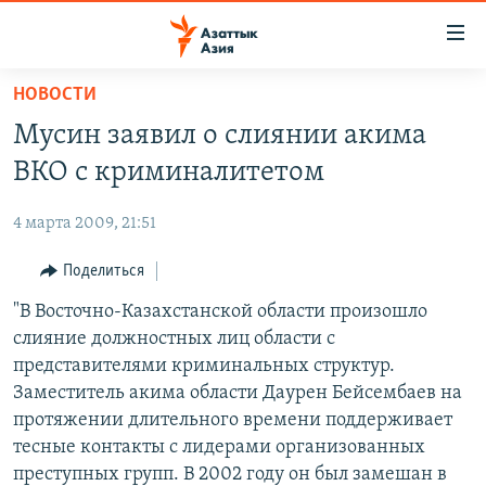
Доступность
ссылок
Вернуться
НОВОСТИ
к
ЦЕНТРАЛЬНАЯ АЗИЯ
Мусин заявил о слиянии акима
основному
НОВОСТИ
КАЗАХСТАН
содержанию
ВКО с криминалитетом
ВОЙНА В УКРАИНЕ
Вернутся
КЫРГЫЗСТАН
к
4 марта 2009, 21:51
НА ДРУГИХ ЯЗЫКАХ
УЗБЕКИСТАН
главной
Поделиться
ТАДЖИКИСТАН
ҚАЗАҚША
навигации
ПОДПИШИТЕСЬ НА НАС В СОЦСЕТЯХ
Вернутся
"В Восточно-Казахстанской области произошло
КЫРГЫЗЧА
к
слияние должностных лиц области с
ЎЗБЕКЧА
поиску
представителями криминальных структур.
ТОҶИКӢ
Все сайты РСЕ/РС
Заместитель акима области Даурен Бейсембаев на
протяжении длительного времени поддерживает
TÜRKMENÇE
тесные контакты с лидерами организованных
преступных групп. В 2002 году он был замешан в