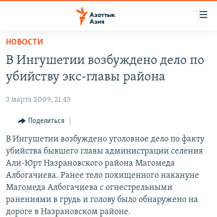
Доступность
ссылок
Вернуться
НОВОСТИ
к
ЦЕНТРАЛЬНАЯ АЗИЯ
В Ингушетии возбуждено дело по
основному
НОВОСТИ
КАЗАХСТАН
содержанию
убийству экс-главы района
ВОЙНА В УКРАИНЕ
Вернутся
КЫРГЫЗСТАН
к
3 марта 2009, 21:43
НА ДРУГИХ ЯЗЫКАХ
УЗБЕКИСТАН
главной
Поделиться
ТАДЖИКИСТАН
ҚАЗАҚША
навигации
ПОДПИШИТЕСЬ НА НАС В СОЦСЕТЯХ
Вернутся
В Ингушетии возбуждено уголовное дело по факту
КЫРГЫЗЧА
к
убийства бывшего главы администрации селения
ЎЗБЕКЧА
поиску
Али-Юрт Назрановского района Магомеда
ТОҶИКӢ
Все сайты РСЕ/РС
Албогачиева. Ранее тело похищенного накануне
Магомеда Албогачиева с огнестрельными
TÜRKMENÇE
ранениями в грудь и голову было обнаружено на
дороге в Назрановском районе.