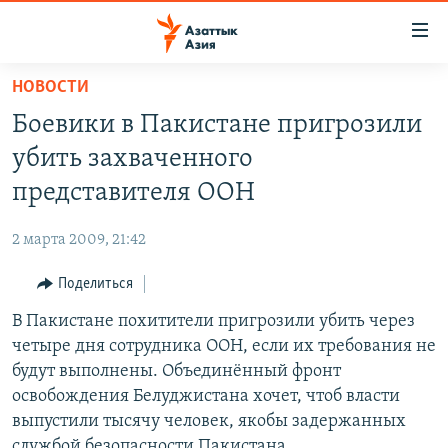
Доступность
ссылок
Вернуться
НОВОСТИ
к
ЦЕНТРАЛЬНАЯ АЗИЯ
Боевики в Пакистане пригрозили
основному
НОВОСТИ
КАЗАХСТАН
содержанию
убить захваченного
ВОЙНА В УКРАИНЕ
Вернутся
КЫРГЫЗСТАН
представителя ООН
к
НА ДРУГИХ ЯЗЫКАХ
УЗБЕКИСТАН
главной
2 марта 2009, 21:42
ТАДЖИКИСТАН
ҚАЗАҚША
навигации
ПОДПИШИТЕСЬ НА НАС В СОЦСЕТЯХ
Вернутся
Поделиться
КЫРГЫЗЧА
к
В Пакистане похитители пригрозили убить через
ЎЗБЕКЧА
поиску
четыре дня сотрудника ООН, если их требования не
ТОҶИКӢ
Все сайты РСЕ/РС
будут выполнены. Объединённый фронт
освобождения Белуджистана хочет, чтоб власти
TÜRKMENÇE
выпустили тысячу человек, якобы задержанных
службой безопасности Пакистана.