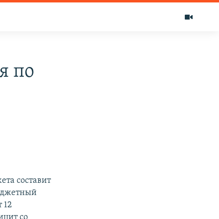
я по
ета составит
бюджетный
 12
ицит со