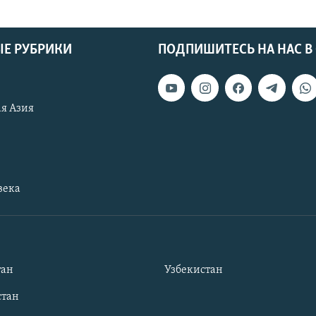
Е РУБРИКИ
ПОДПИШИТЕСЬ НА НАС В
я Азия
века
тан
Узбекистан
тан