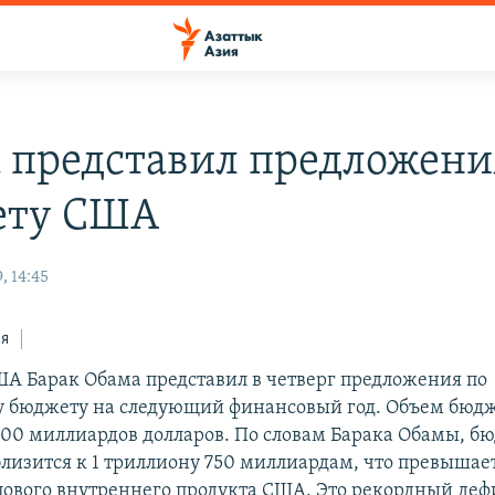
 представил предложени
ету США
, 14:45
ся
А Барак Обама представил в четверг предложения по
 бюджету на следующий финансовый год. Объем бюдж
600 миллиардов долларов. По словам Барака Обамы, 
лизится к 1 триллиону 750 миллиардам, что превышает
лового внутреннего продукта США. Это рекордный деф