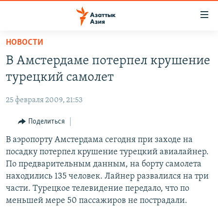
Доступность
ссылок
Вернуться
НОВОСТИ
к
ЦЕНТРАЛЬНАЯ АЗИЯ
В Амстердаме потерпел крушение
основному
НОВОСТИ
КАЗАХСТАН
содержанию
турецкий самолет
ВОЙНА В УКРАИНЕ
Вернутся
КЫРГЫЗСТАН
к
25 февраля 2009, 21:53
НА ДРУГИХ ЯЗЫКАХ
УЗБЕКИСТАН
главной
Поделиться
ТАДЖИКИСТАН
ҚАЗАҚША
навигации
ПОДПИШИТЕСЬ НА НАС В СОЦСЕТЯХ
Вернутся
В аэропорту Амстердама сегодня при заходе на
КЫРГЫЗЧА
к
посадку потерпел крушение турецкий авиалайнер.
ЎЗБЕКЧА
поиску
По предварительным данным, на борту самолета
ТОҶИКӢ
Все сайты РСЕ/РС
находились 135 человек. Лайнер развалился на три
части. Турецкое телевидение передало, что по
TÜRKMENÇE
меньшей мере 50 пассажиров не пострадали.