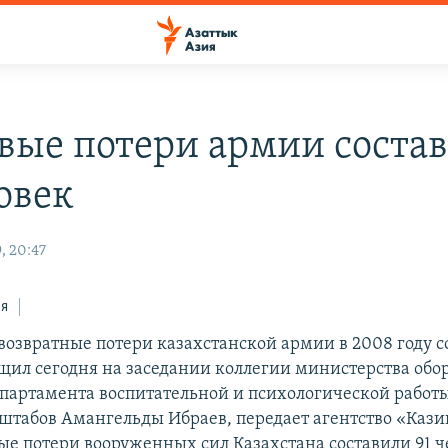
вые потери армии соста
овек
, 20:47
ся
возвратные потери казахстанской армии в 2008 году с
бщил сегодня на заседании коллегии министерства об
партамента воспитательной и психологической работ
штабов Амангельды Ибраев, передает агентство «Каз
ые потери вооруженных сил Казахстана составили 91 ч