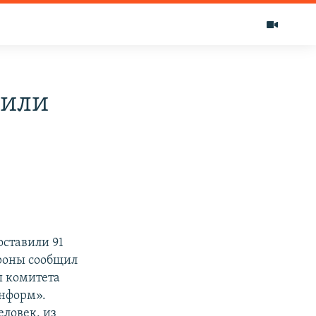
вили
оставили 91
ороны сообщил
ы комитета
информ».
еловек, из