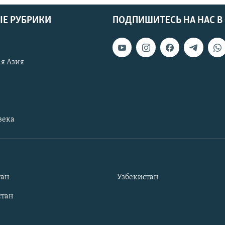
Е РУБРИКИ
ПОДПИШИТЕСЬ НА НАС В
я Азия
века
тан
Узбекистан
тан