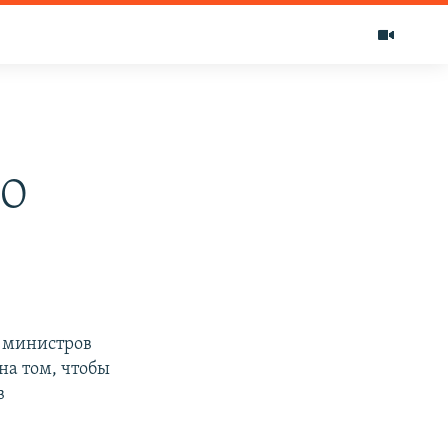
ТО
а министров
на том, чтобы
в