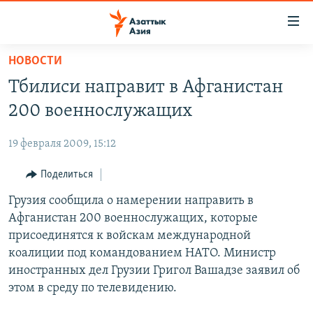
Доступность
ссылок
Вернуться
НОВОСТИ
к
ЦЕНТРАЛЬНАЯ АЗИЯ
Тбилиси направит в Афганистан
основному
НОВОСТИ
КАЗАХСТАН
содержанию
200 военнослужащих
ВОЙНА В УКРАИНЕ
Вернутся
КЫРГЫЗСТАН
к
19 февраля 2009, 15:12
НА ДРУГИХ ЯЗЫКАХ
УЗБЕКИСТАН
главной
Поделиться
ТАДЖИКИСТАН
ҚАЗАҚША
навигации
ПОДПИШИТЕСЬ НА НАС В СОЦСЕТЯХ
Вернутся
Грузия сообщила о намерении направить в
КЫРГЫЗЧА
к
Афганистан 200 военнослужащих, которые
ЎЗБЕКЧА
поиску
присоединятся к войскам международной
ТОҶИКӢ
Все сайты РСЕ/РС
коалиции под командованием НАТО. Министр
иностранных дел Грузии Григол Вашадзе заявил об
TÜRKMENÇE
этом в среду по телевидению.