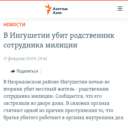
Доступность
ссылок
Вернуться
НОВОСТИ
к
ЦЕНТРАЛЬНАЯ АЗИЯ
В Ингушетии убит родственник
основному
НОВОСТИ
КАЗАХСТАН
содержанию
сотрудника милиции
ВОЙНА В УКРАИНЕ
Вернутся
КЫРГЫЗСТАН
к
17 февраля 2009, 19:41
НА ДРУГИХ ЯЗЫКАХ
УЗБЕКИСТАН
главной
Поделиться
ТАДЖИКИСТАН
ҚАЗАҚША
навигации
ПОДПИШИТЕСЬ НА НАС В СОЦСЕТЯХ
Вернутся
В Назрановском районе Ингушетии ночью во
КЫРГЫЗЧА
к
вторник убит местный житель - родственник
ЎЗБЕКЧА
поиску
сотрудника милиции. Сообщается, что его
ТОҶИКӢ
Все сайты РСЕ/РС
застрелили во дворе дома. В силовых органах
считают одной из причин преступления то, что
TÜRKMENÇE
братья убитого работают в органах внутренних дел.