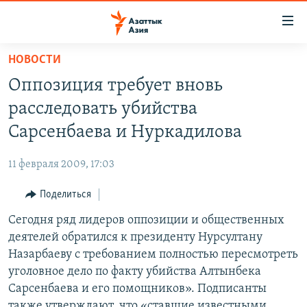
Доступность
ссылок
Вернуться
НОВОСТИ
к
ЦЕНТРАЛЬНАЯ АЗИЯ
Оппозиция требует вновь
основному
НОВОСТИ
КАЗАХСТАН
содержанию
расследовать убийства
ВОЙНА В УКРАИНЕ
Вернутся
КЫРГЫЗСТАН
Сарсенбаева и Нуркадилова
к
НА ДРУГИХ ЯЗЫКАХ
УЗБЕКИСТАН
главной
11 февраля 2009, 17:03
ТАДЖИКИСТАН
ҚАЗАҚША
навигации
ПОДПИШИТЕСЬ НА НАС В СОЦСЕТЯХ
Вернутся
Поделиться
КЫРГЫЗЧА
к
Сегодня ряд лидеров оппозиции и общественных
ЎЗБЕКЧА
поиску
деятелей обратился к президенту Нурсултану
ТОҶИКӢ
Все сайты РСЕ/РС
Назарбаеву с требованием полностью пересмотреть
уголовное дело по факту убийства Алтынбека
TÜRKMENÇE
Сарсенбаева и его помощников». Подписанты
также утверждают, что «ставшие известными