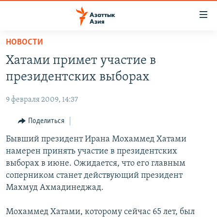
Доступность
ссылок
Вернуться
НОВОСТИ
к
ЦЕНТРАЛЬНАЯ АЗИЯ
Хатами примет участие в
основному
НОВОСТИ
КАЗАХСТАН
содержанию
президентских выборах
ВОЙНА В УКРАИНЕ
Вернутся
КЫРГЫЗСТАН
к
9 февраля 2009, 14:37
НА ДРУГИХ ЯЗЫКАХ
УЗБЕКИСТАН
главной
Поделиться
ТАДЖИКИСТАН
ҚАЗАҚША
навигации
ПОДПИШИТЕСЬ НА НАС В СОЦСЕТЯХ
Вернутся
Бывший президент Ирана Мохаммед Хатами
КЫРГЫЗЧА
к
намерен принять участие в президентских
ЎЗБЕКЧА
поиску
выборах в июне. Ожидается, что его главным
ТОҶИКӢ
Все сайты РСЕ/РС
соперником станет действующий президент
Махмуд Ахмадинеджад.
TÜRKMENÇE
Мохаммед Хатами, которому сейчас 65 лет, был