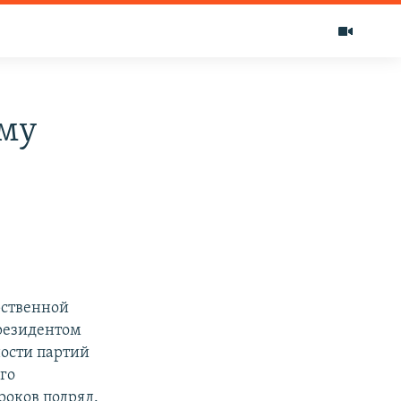
уму
рственной
резидентом
ости партий
го
роков подряд.