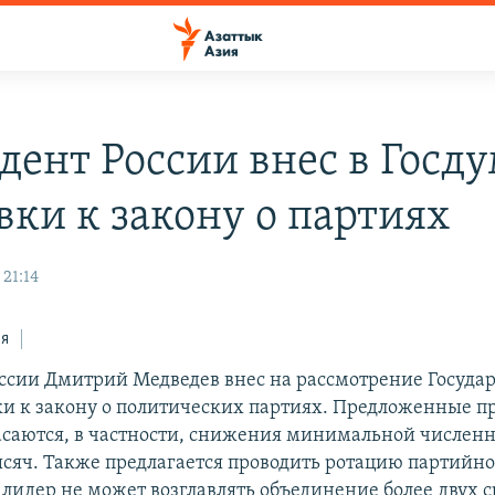
дент России внес в Госд
вки к закону о партиях
21:14
ся
ссии Дмитрий Медведев внес на рассмотрение Госуда
и к закону о политических партиях. Предложенные п
саются, в частности, снижения минимальной численн
тысяч. Также предлагается проводить ротацию партийно
 лидер не может возглавлять объединение более двух с