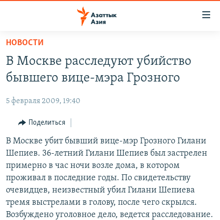
Доступность
ссылок
Вернуться
НОВОСТИ
к
ЦЕНТРАЛЬНАЯ АЗИЯ
В Москве расследуют убийство
основному
НОВОСТИ
КАЗАХСТАН
содержанию
бывшего вице-мэра Грозного
ВОЙНА В УКРАИНЕ
Вернутся
КЫРГЫЗСТАН
к
5 февраля 2009, 19:40
НА ДРУГИХ ЯЗЫКАХ
УЗБЕКИСТАН
главной
Поделиться
ТАДЖИКИСТАН
ҚАЗАҚША
навигации
ПОДПИШИТЕСЬ НА НАС В СОЦСЕТЯХ
Вернутся
В Москве убит бывший вице-мэр Грозного Гилани
КЫРГЫЗЧА
к
Шепиев. 36-летний Гилани Шепиев был застрелен
ЎЗБЕКЧА
поиску
примерно в час ночи возле дома, в котором
ТОҶИКӢ
Все сайты РСЕ/РС
проживал в последние годы. По свидетельству
очевидцев, неизвестный убил Гилани Шепиева
TÜRKMENÇE
тремя выстрелами в голову, после чего скрылся.
Возбуждено уголовное дело, ведется расследование.