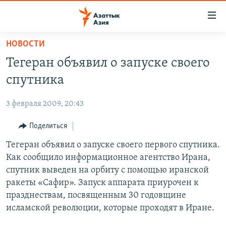
Доступность
ссылок
Вернуться
НОВОСТИ
к
ЦЕНТРАЛЬНАЯ АЗИЯ
Тегеран объявил о запуске своего
основному
НОВОСТИ
КАЗАХСТАН
содержанию
спутника
ВОЙНА В УКРАИНЕ
Вернутся
КЫРГЫЗСТАН
к
3 февраля 2009, 20:43
НА ДРУГИХ ЯЗЫКАХ
УЗБЕКИСТАН
главной
Поделиться
ТАДЖИКИСТАН
ҚАЗАҚША
навигации
ПОДПИШИТЕСЬ НА НАС В СОЦСЕТЯХ
Вернутся
Тегеран объявил о запуске своего первого спутника.
КЫРГЫЗЧА
к
Как сообщило информационное агентство Ирана,
ЎЗБЕКЧА
поиску
спутник выведен на орбиту с помощью иранской
ТОҶИКӢ
Все сайты РСЕ/РС
ракеты «Сафир». Запуск аппарата приурочен к
празднествам, посвященным 30 годовщине
TÜRKMENÇE
исламской революции, которые проходят в Иране.